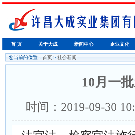
首 页
关于大成
新闻中心
企业文化
您当前的位置：
首页
>
社会新闻
10月一
时间：2019-09-30 