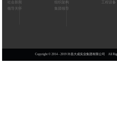
社会新闻
组织架构
工程设备
领导关怀
集团领导
Copyright © 2014 - 2019 许昌大成实业集团有限公司 All Right