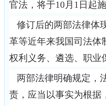
官法，将于10月1日起
修订后的两部法律体
革等近年来我国司法体
权利义务、遴选、职业
两部法律明确规定，
责，应当以事实为根据