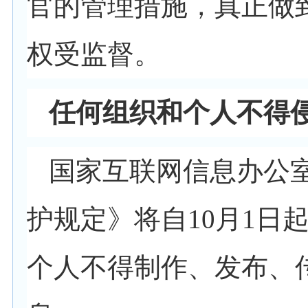
官的管理措施，真正做
权受监督。
任何组织和个人不得
国家互联网信息办公
护规定》将自10月1日
个人不得制作、发布、