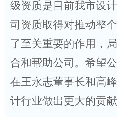
级资质是目前我市设
司资质取得对推动整
了至关重要的作用，
合和帮助公司。希望
在王永志董事长和高
计行业做出更大的贡