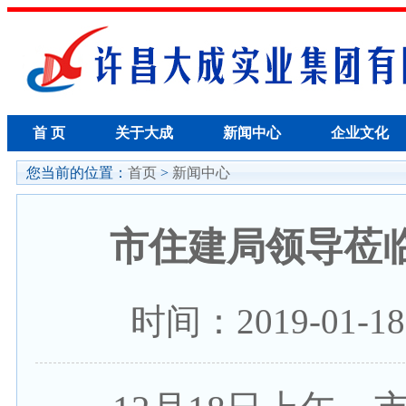
首 页
关于大成
新闻中心
企业文化
您当前的位置：
首页
>
新闻中心
市住建局领导莅
时间：2019-01-1