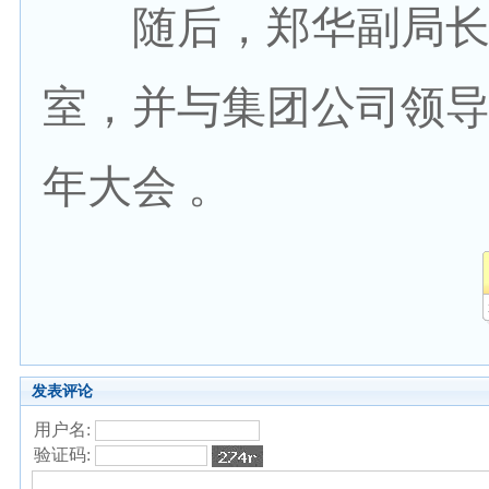
随后，郑华副局长一
室，并与集团公司领导
年大会 。
发表评论
用户名:
验证码: