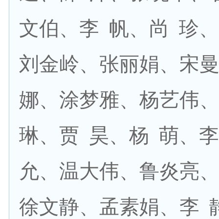
文伯、李 帆、尚 珍
刘金岭、张丽娟、宋曼
娜、涂梦雅、杨艺伟、
琳、贾 昊、杨 萌、
允、温大伟、鲁炎亮
徐文静、孟素娟、李 