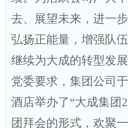
去、展望未来，进一
弘扬正能量，增强队
继续为大成的转型发
党委要求，集团公司于2
酒店举办了“大成集团2
团拜会的形式，欢聚