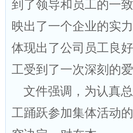
到了领导和员工的一
映出了一个企业的实
体现出了公司员工良
工受到了一次深刻的
文件强调，为认真总
工踊跃参加集体活动