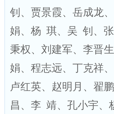
钊、贾景霞、岳成龙、
娟、杨 琪、吴 钊、
秉权、刘建军、李晋
娟、程志远、丁克祥
卢红英、赵明月、翟
昌、李 靖、孔小宇、