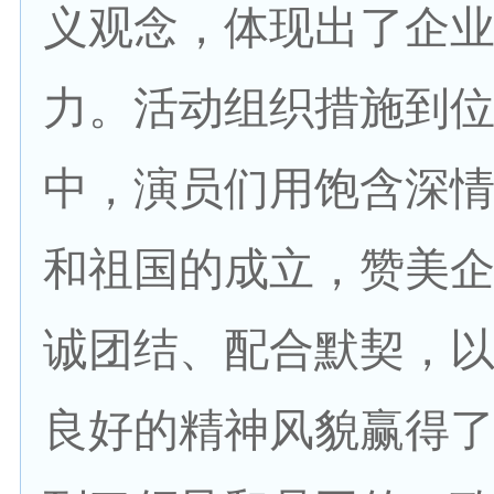
义观念，体现出了企
力。活动组织措施到
中，演员们用饱含深
和祖国的成立，赞美
诚团结、配合默契，
良好的精神风貌赢得