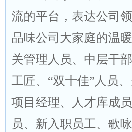
流的平台，表达公司
品味公司大家庭的温
关管理人员、中层干
工匠、“双十佳”人员
项目经理、人才库成
员、新入职员工、歌