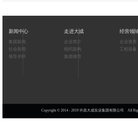
新闻中心
走进大成
经营领
集团新闻
企业简介
企业资质
社会新闻
组织架构
工程设备
领导关怀
集团领导
Copyright © 2014 - 2019 许昌大成实业集团有限公司 All Right