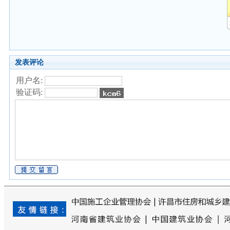
发表评论
用户名:
验证码: