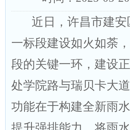
近日，许昌市建安区
一标段建设如火如荼
段的关键一环，建设
处学院路与瑞贝卡大
功能在于构建全新雨
提升强排能力，将雨