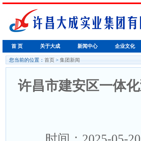
首 页
关于大成
新闻中心
企业文化
您当前的位置：
首页
>
集团新闻
许昌市建安区一体化
时间：2025-05-2