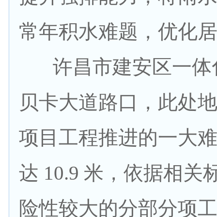
常年积水难题，优化
许昌市建安区一体化
贝卡大道路口，此处
项目工程推进的一大
达 10.9 米，依据
险性较大的分部分项