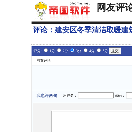
网友评
评论：
建安区冬季清洁取暖建
评分:
1分
2分
3分
4分
5分
网友评论
我也评两句
用户名：
密码：